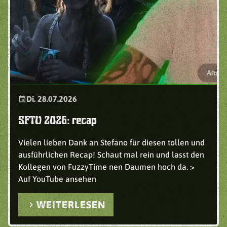
event
Di. 28.07.2026
SFTU 2026: recap
Vielen lieben Dank an Stefano für diesen tollen und
ausführlichen Recap! Schaut mal rein und lasst den
Kollegen von FuzzyTime nen Daumen hoch da. >
Auf YouTube ansehen
chevron_right
WEITERLESEN