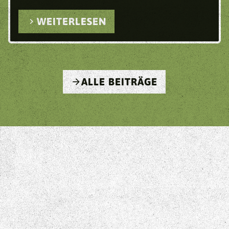
chevron_right
WEITERLESEN
arrow_forward
ALLE BEITRÄGE