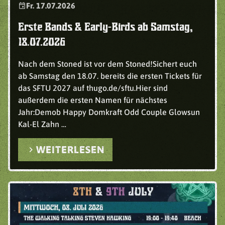
event
Fr. 17.07.2026
Erste Bands & Early-Birds ab Samstag,
18.07.2026
Nach dem Stoned ist vor dem Stoned!Sichert euch
ab Samstag den 18.07. bereits die ersten Tickets für
das SFTU 2027 auf thugo.de/sftu.Hier sind
außerdem die ersten Namen für nächstes
Jahr:Demob Happy Domkraft Odd Couple Glowsun
Kal-El Zahn …
chevron_right
WEITERLESEN